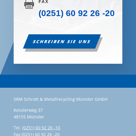

FAX
(0251) 60 92 26 -20
SCHREIBEN SIE UNS
SRM Schrott & Metallrecycling Münster GmbH
Kesslerweg 37
48155 Münster
Tel.
(0251) 60 92 26 -10
Fax (0251) 60 92 26 -20